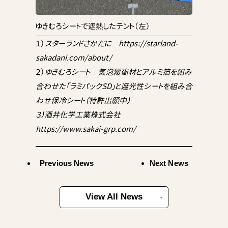
ゆきむろシートで遮熱したテント（左）
１）
スターランドさかだに
https://starland-
sakadani.com/about/
２）
ゆきむろシート 気泡緩衝材とアルミ箔を組み
合わせた「ラミパックSD」と遮光性シートを組み合
わせ保冷シート（特許出願中）
３）酒井化学工業株式会社
https://www.sakai-grp.com/
Previous News
Next News
View All News