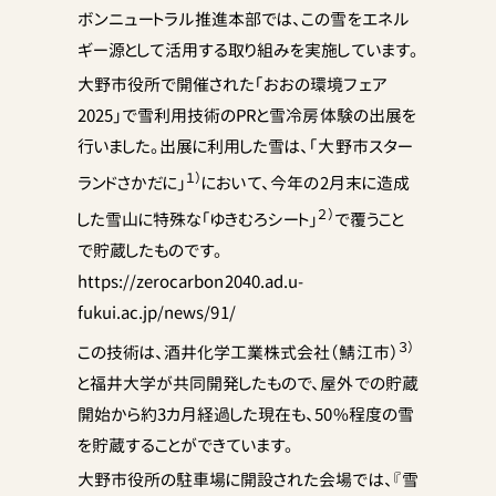
ボンニュートラル推進本部では、この雪をエネル
ギー源として活用する取り組みを実施しています。
大野市役所で開催された「おおの環境フェア
2025」で雪利用技術のPRと雪冷房体験の出展を
行いました。出展に利用した雪は、「大野市スター
１）
ランドさかだに」
において、今年の2月末に造成
２）
した雪山に特殊な「ゆきむろシート」
で覆うこと
で貯蔵したものです。
https://zerocarbon2040.ad.u-
fukui.ac.jp/news/91/
３）
この技術は、酒井化学工業株式会社（鯖江市）
と福井大学が共同開発したもので、屋外での貯蔵
開始から約3カ月経過した現在も、50%程度の雪
を貯蔵することができています。
大野市役所の駐車場に開設された会場では、『雪